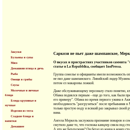
Закуски
Саркози не пьет даже шампанское, Мерк
Бульоны и супы
О вкусах и пристрастиях участников саммита "
Мясо
статье в La Repubblica, сообщает InoPressa.
Домашняя птица и дичь
Рыба
Группа сомелье и официанты имели возможность оп
не пил даже шампанского. Ливийский лидер Муаммар
Овощи и грибы
потом ел макароны ложкой.
Соусы
Молочные и яичные
Даже обслуживающему персоналу стало понятно, кто
Обама поднялся первым - еще до того, как были пре
блюда
его примеру". Обама во время первого ужина в Акв
Блюда крупяные и
необходимость "разгрузиться" после пребывания в
мучные
только простую воду и всякий раз закрывал своей р
Изделия из теста
вина.
Сладкие блюда и
Ангела Меркель заслужила признание поваров и соме
напитки
смутило даже то, что госпожа канцлер сняла под ст
Домашнее
А что же Берлускони? Он бегал из конца в конец ст