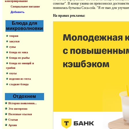
консервирование
сомелье". В конце ужина он превозносил достоинств
Специальное питание
появилась бутылка Coca-cola. "Я ее пью для улучше
Добавить
На правах рекламы:
Блюда для
микроволновки
теория
закуски
супы
блюда из мяса
блюда из рыбы
блюда из овощей и
грибов
соусы
изделия из теста
сладкие блюда
Отдохнем
История появления...
Это интересно
Полезные ссылки
Статьи
Архив