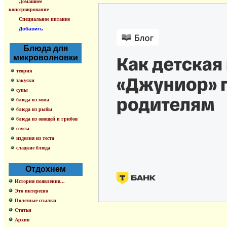
Домашнее
консервирование
Специальное питание
Добавить
Блюда для
микроволновки
теория
закуски
супы
блюда из мяса
блюда из рыбы
блюда из овощей и грибов
соусы
изделия из теста
сладкие блюда
Отдохнем
История появления...
Это интересно
Полезные ссылки
Статьи
Архив