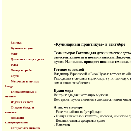
Закуски
«Кулинарный практикум» в сентябре
Бульоны и супы
Тема номера: Готовим для детей и вместе с дет
Мясо
самостоятельности и новым навыкам. Накормить
Домашняя птица и дичь
фудом. На помощь приходят новинки техники, п
Рыба
Готовим со звездой
Овощи и грибы
Владимир Турчинский и Вика Чужая: встреча на «Л
Соусы
Рекордсмен в силовых видах спорта учит молодую п
Молочные и яичные
нам о своих «слабостях».
блюда
Кухни мира
Блюда крупяные и
Венгрия: еда для настоящих мужчин
мучные
Венгерская кухня знаменита своими сытными мяс
Изделия из теста
А так же в номере:
Сладкие блюда и
- Рецепты забавных бутербродов
напитки
- Пиццы с печенью и капустой, лососем, и многим д
Домашнее
- Восхитительных десертных супов
консервирование
- Напитков
Специальное питание