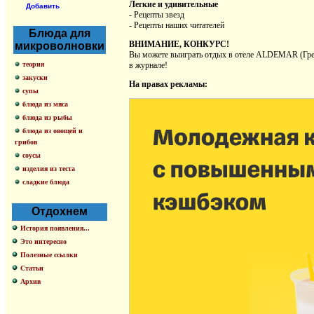
Легкие и удивительные
Добавить
- Рецепты звезд
- Рецепты наших читателей
Блюда для
ВНИМАНИЕ, КОНКУРС!
микроволновки
Вы можете выиграть отдых в отеле ALDEMAR (Греция
теория
в журнале!
закуски
На правах рекламы:
супы
блюда из мяса
блюда из рыбы
блюда из овощей и
грибов
соусы
изделия из теста
сладкие блюда
Отдохнем
История появления...
Это интересно
Полезные ссылки
Статьи
Архив