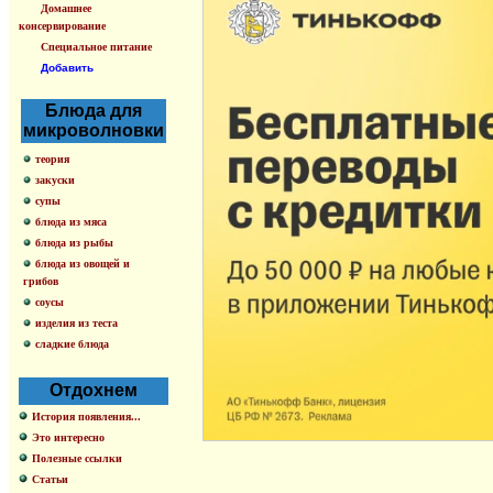
Домашнее
консервирование
Специальное питание
Добавить
Блюда для
микроволновки
теория
закуски
супы
блюда из мяса
блюда из рыбы
блюда из овощей и
грибов
соусы
изделия из теста
сладкие блюда
Отдохнем
История появления...
Это интересно
Полезные ссылки
Статьи