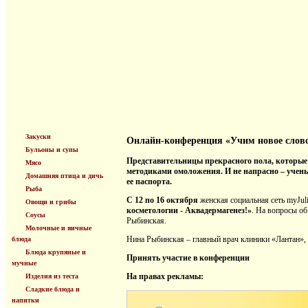
Закуски
Онлайн-конференция «Учим новое слово 
Бульоны и супы
Представительницы прекрасного пола, которые 
Мясо
методиками омоложения. И не напрасно – учены
Домашняя птица и дичь
ее паспорта.
Рыба
С 12 по 16 октября
женская социальная сеть myJul
Овощи и грибы
косметологии - Аквадермагенез!»
. На вопросы о
Соусы
Рыбинская.
Молочные и яичные
Нина Рыбинская – главный врач клиники «Лантан», 
блюда
Блюда крупяные и
Принять участие в конференции
мучные
На правах рекламы:
Изделия из теста
Сладкие блюда и
напитки