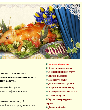
Блюда с яблоками
К пасхальному столу
К маслиничному столу
ля вас – это только
Вкусно и дешево
теплые воспоминания о лете
На скорую руку
ния о лете».
Для интимного ужина
озданной группе
К праздничному столу
а фотография или какие
К рождественскому столу
Царская кухня
Кухня литературных
 летнюю тематику. А
героев
ана, Honеy и представителей
Домашний обед