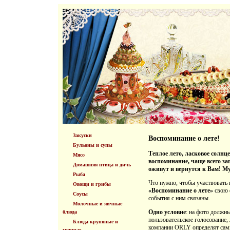
Закуски
Воспоминание о лете!
Бульоны и супы
Теплое лето, ласковое солнце
Мясо
воспоминание, чаще всего за
Домашняя птица и дичь
оживут и вернутся к Вам! M
Рыба
Что нужно, чтобы участвовать 
Овощи и грибы
«Воспоминание о лете»
свою ф
Соусы
события с ним связаны.
Молочные и яичные
Одно условие
: на фото должн
блюда
пользовательское голосование,
Блюда крупяные и
компании ORLY определят самы
мучные