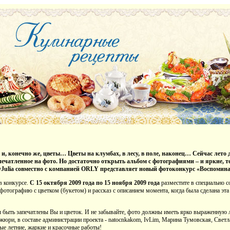
 и, конечно же, цветы… Цветы на клумбах, в лесу, в поле, наконец… Сейчас лето д
печатленное на фото. Но достаточно открыть альбом с фотографиями – и яркие, 
yJulia совместно с компанией ORLY представляет новый фотоконкурс «Воспомина
в конкурсе.
С 15 октября 2009 года по 15 ноября 2009 года
разместите в специально с
отографию с цветком (букетом) и рассказ с описанием момента, когда была сделана эт
ы быть запечатлены Вы и цветок. И не забывайте, фото должны иметь ярко выраженную
 жюри, в составе администрации проекта - natocnkakom, IvLim, Марина Тумовская, Светл
е летние, жаркие и красочные работы!