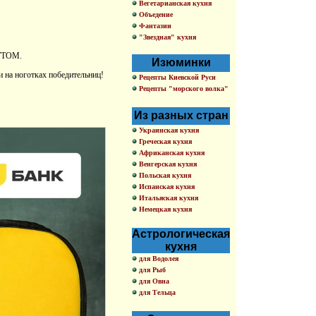
Вегетарианская кухня
Объедение
Фантазии
"Звездная" кухня
OTTOM.
Изюминки
и на ноготках победительниц!
Рецепты Киевской Руси
Рецепты "морского волка"
Из разных стран
Украинская кухня
Греческая кухня
Африканская кухня
Венгерская кухня
Польская кухня
Испанская кухня
Итальяская кухня
Немецкая кухня
Астрологическая
кухня
для Водолея
для Рыб
для Овна
для Тельца