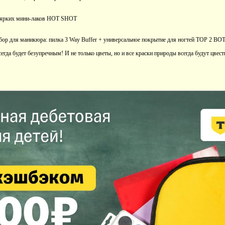
ы ярких мини-лаков HOT SHOT
абор для маникюра: пилка 3 Way Buffer + универсальное покрытие для ногтей TOP 2 B
гда будет безупречным! И не только цветы, но и все краски природы всегда будут цвест