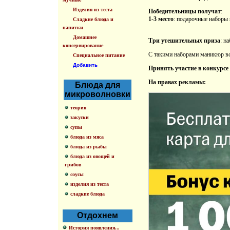
Изделия из теста
Победительницы получат
:
1-3 место
: подарочные набор
Сладкие блюда и
напитки
Домашнее
Три утешительных приза
: н
консервирование
С такими наборами маникюр все
Специальное питание
Добавить
Принять участие в конкурсе
На правах рекламы:
Блюда для
микроволновки
теория
закуски
супы
блюда из мяса
блюда из рыбы
блюда из овощей и
грибов
соусы
изделия из теста
сладкие блюда
Отдохнем
История появления...