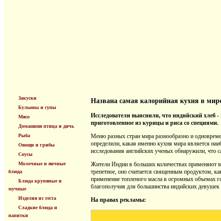
Закуски
Названа самая калорийная кухня в мир
Бульоны и супы
Исследователи выяснили, что индийский хлеб - 
Мясо
приготовленное из курицы и риса со специями.
Домашняя птица и дичь
Рыба
Меню разных стран мира разнообразно и одновремен
определили, какая именно кухня мира является наи
Овощи и грибы
исследования английских ученых обнаружили, что 
Соусы
Молочные и яичные
Жители Индии в больших количествах применяют в 
трепетное, оно считается священным продуктом, ка
блюда
применение топленого масла в огромных объемах г
Блюда крупяные и
благополучия для большинства индийских девушек 
мучные
Изделия из теста
На правах рекламы:
Сладкие блюда и
напитки