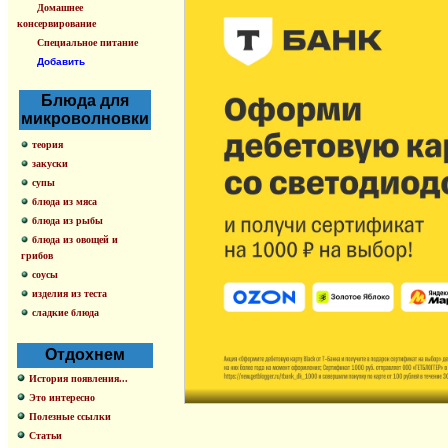
Домашнее
консервирование
Специальное питание
Добавить
Блюда для
микроволновки
теория
закуски
супы
блюда из мяса
блюда из рыбы
блюда из овощей и
грибов
соусы
изделия из теста
сладкие блюда
Отдохнем
История появления...
Это интересно
Полезные ссылки
Статьи