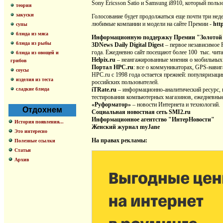
Sony Ericsson Satio и Samsung i8910, который поль
теория
закуски
Голосование будет продолжаться еще почти три неде
любимые компании и модели на сайте Премии -
htt
супы
блюда из мяса
Информационную поддержку Премии "Золотой Т
блюда из рыбы
3DNews Daily Digital Digest
– первое независимое 
года. Ежедневно сайт посещают более 100 тыс. чит
блюда из овощей и
Helpix.ru
– неангажированные мнения о мобильных
грибов
Портал HPC.ru
: все о коммуникаторах, GPS-навиг
соусы
HPC.ru с 1998 года остается прежней: популяризац
изделия из теста
российских пользователей.
сладкие блюда
iTRate.ru
– информационно-аналитический ресурс, 
тестирования компьютерных магазинов, ежедневные 
«Руформатор»
– новости Интернета и технологий.
Отдохнем
Cоциальная новостная сеть SMI2.ru
Информационное агентство "ИнтерНовости"
История появления...
Женский журнал myJane
Это интересно
На правах рекламы:
Полезные ссылки
Статьи
Архив