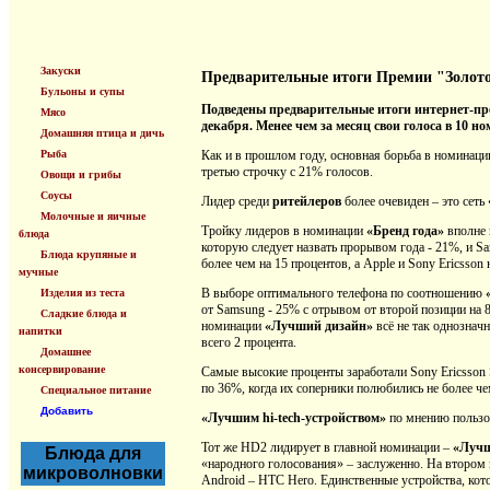
Закуски
Предварительные итоги Премии "Золото
Бульоны и супы
Подведены предварительные итоги интернет-пре
Мясо
декабря. Менее чем за месяц свои голоса в 10 н
Домашняя птица и дичь
Рыба
Как и в прошлом году, основная борьба в номинац
третью строчку с 21% голосов.
Овощи и грибы
Соусы
Лидер среди
ритейлеров
более очевиден – это сеть
Молочные и яичные
Тройку лидеров в номинации
«Бренд года»
вполне 
блюда
которую следует назвать прорывом года - 21%, и S
Блюда крупяные и
более чем на 15 процентов, а Apple и Sony Ericsson 
мучные
В выборе оптимального телефона по соотношению
Изделия из теста
от Samsung - 25% с отрывом от второй позиции на 
Сладкие блюда и
номинации
«Лучший дизайн»
всё не так однознач
напитки
всего 2 процента.
Домашнее
консервирование
Самые высокие проценты заработали Sony Ericsson 
по 36%, когда их соперники полюбились не более ч
Специальное питание
Добавить
«Лучшим hi-tech-устройством»
по мнению пользо
Тот же HD2 лидирует в главной номинации –
«Лучш
Блюда для
«народного голосования» – заслуженно. На втором 
микроволновки
Android – HTC Hero. Единственные устройства, кот