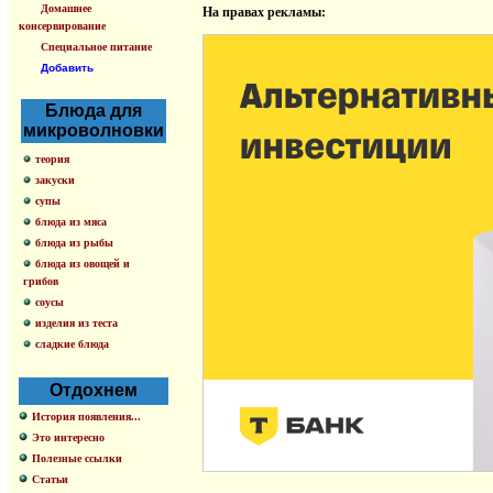
Домашнее
На правах рекламы:
консервирование
Специальное питание
Добавить
Блюда для
микроволновки
теория
закуски
супы
блюда из мяса
блюда из рыбы
блюда из овощей и
грибов
соусы
изделия из теста
сладкие блюда
Отдохнем
История появления...
Это интересно
Полезные ссылки
Статьи