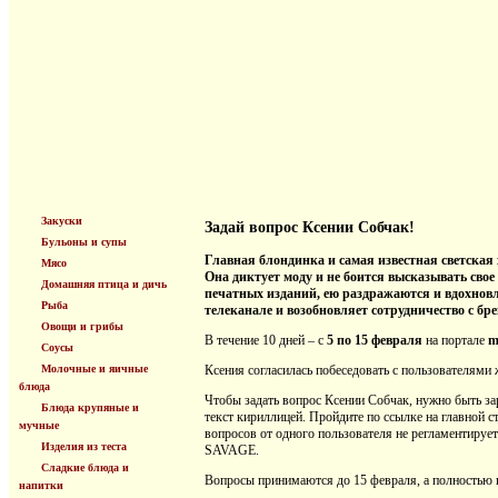
Закуски
Задай вопрос Ксении Собчак!
Бульоны и супы
Главная блондинка и самая известная светская
Мясо
Она диктует моду и не боится высказывать свое 
Домашняя птица и дичь
печатных изданий, ею раздражаются и вдохнов
Рыба
телеканале и возобновляет сотрудничество с б
Овощи и грибы
В течение 10 дней – с
5 по 15 февраля
на портале
m
Соусы
Молочные и яичные
Ксения согласилась побеседовать с пользователями
блюда
Чтобы задать вопрос Ксении Собчак, нужно быть з
Блюда крупяные и
текст кириллицей. Пройдите по ссылке на главной 
мучные
вопросов от одного пользователя не регламентируе
Изделия из теста
SAVAGE.
Сладкие блюда и
Вопросы принимаются до 15 февраля, а полностью 
напитки