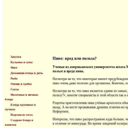
Закуски
Пиво: вред или польза?
Бульоны и супы
Ученые из американского университета штата 
Мясо
пользе и вреде пива.
Домашняя птица и дичь
Рыба
Несмотря на то, что некоторые имеют предубеждени
пиво очень даже полезно для организма. Конечно, е
Овощи и грибы
Соусы
Несмотря на то, что пиво является одним из самых 
Молочные и яичные
пользу?», многие специалисты в этой области так и 
блюда
Рецепты приготовления пива учёные-археологи обн
Блюда крупяные и
назад. А на месте проживания древних египтян во
мучные
Нефертити.
Изделия из теста
Интересно, что пиво распространено куда больше, че
Сладкие блюда и
в отличие от винограда. Во время эпидемий холеры
напитки