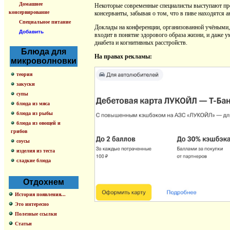
Домашнее
Некоторые современные специалисты выступают прот
консервирование
консерванты, забывая о том, что в пиве находятся 
Специальное питание
Доклады на конференции, организованной учёными, 
Добавить
входит в понятие здорового образа жизни, и даже 
диабета и когнитивных расстройств.
Блюда для
На правах рекламы:
микроволновки
теория
закуски
супы
блюда из мяса
блюда из рыбы
блюда из овощей и
грибов
соусы
изделия из теста
сладкие блюда
Отдохнем
История появления...
Это интересно
Полезные ссылки
Статьи