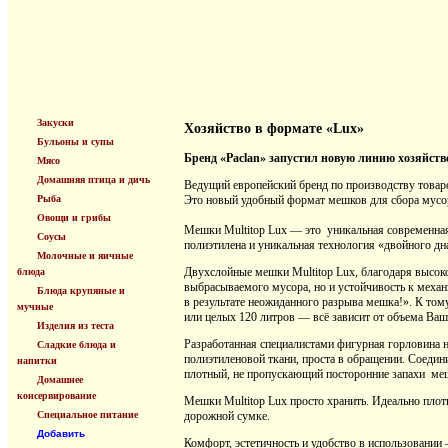
Закуски
Хозяйство в формате «Lux»
Бульоны и супы
Бренд «Paclan» запустил новую линию хозяйст
Мясо
Домашняя птица и дичь
Ведущий европейский бренд по производству товаро
Рыба
Это новый удобный формат мешков для сбора мусор
Овощи и грибы
Мешки Multitop Lux — это уникальная современная
Соусы
полиэтилена и уникальная технология «двойного дн
Молочные и яичные
Двухслойные мешки Multitop Lux, благодаря высоко
блюда
выбрасываемого мусора, но и устойчивость к механ
Блюда крупяные и
в результате неожиданного разрыва мешка!». К тому
мучные
или целых 120 литров — всё зависит от объема Ваш
Изделия из теста
Разработанная специалистами фигурная горловина н
Сладкие блюда и
полиэтиленовой ткани, проста в обращении. Соедин
напитки
плотный, не пропускающий посторонние запахи ме
Домашнее
консервирование
Мешки Multitop Lux просто хранить. Идеально плот
Специальное питание
дорожной сумке.
Добавить
Комфорт, эстетичность и удобство в использовании