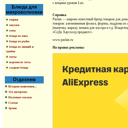
с вещами уровня Lux.
Блюда для
микроволновки
Справка
Paclan — широко известный бренд товаров для дом
теория
товаров: алюминиевая фольга, формы, поддоны из а
закуски
(выпечка, жарка); мешки для мусора и т.д. Владел
супы
«СеДо Хаусхолд продактс».
блюда из мяса
www.paclan.ru
блюда из рыбы
блюда из овощей и
На правах рекламы:
грибов
соусы
изделия из теста
сладкие блюда
Отдохнем
История появления...
Это интересно
Полезные ссылки
Статьи
Архив