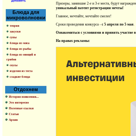
Добавить
Призеры, занявшие 2-е и 3-е места, будут награжд
уникальный патент регистрации мечты!
Блюда для
Главное, мечтайте, мечтайте смелее!
микроволновки
Сроки проведения конкурса -
с 5 апреля по 5 мая
.
теория
закуски
Ознакомиться с условиями и принять участие в 
супы
На правах рекламы:
блюда из мяса
блюда из рыбы
блюда из овощей и
грибов
соусы
изделия из теста
сладкие блюда
Отдохнем
История появления...
Это интересно
Полезные ссылки
Статьи
Архив