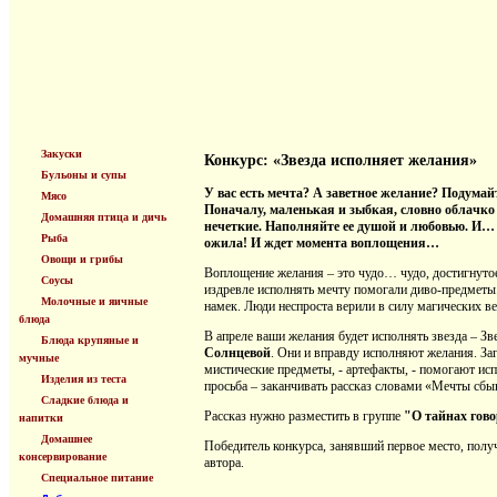
Закуски
Конкурс: «Звезда исполняет желания»
Бульоны и супы
У вас есть мечта? А заветное желание? Подумай
Мясо
Поначалу, маленькая и зыбкая, словно облачко 
Домашняя птица и дичь
нечеткие. Наполняйте ее душой и любовью. И… 
Рыба
ожила! И ждет момента воплощения…
Овощи и грибы
Воплощение желания – это чудо… чудо, достигнуто
Соусы
издревле исполнять мечту помогали диво-предметы.
Молочные и яичные
намек. Люди неспроста верили в силу магических в
блюда
В апреле ваши желания будет исполнять звезда – З
Блюда крупяные и
Солнцевой
. Они и вправду исполняют желания. За
мучные
мистические предметы, - артефакты, - помогают ис
Изделия из теста
просьба – заканчивать рассказ словами «Мечты сбыва
Сладкие блюда и
Рассказ нужно разместить в группе
"О тайнах гово
напитки
Домашнее
Победитель конкурса, занявший первое место, полу
консервирование
автора.
Специальное питание