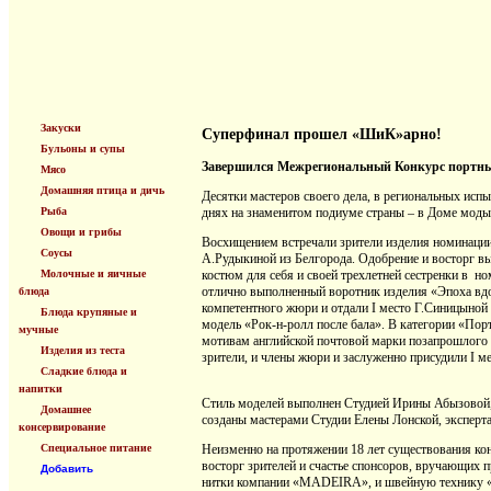
Закуски
Суперфинал прошел «ШиК»арно!
Бульоны и супы
Завершился Межрегиональный Конкурс портных
Мясо
Домашняя птица и дичь
Десятки мастеров своего дела, в региональных исп
Рыба
днях на знаменитом подиуме страны – в Доме моды
Овощи и грибы
Восхищением встречали зрители изделия номинации 
Соусы
А.Рудыкиной из Белгорода. Одобрение и восторг вы
Молочные и яичные
костюм для себя и своей трехлетней сестренки в н
отлично выполненный воротник изделия «Эпоха вд
блюда
компетентного жюри и отдали I место Г.Синицыной
Блюда крупяные и
модель «Рок-н-ролл после бала». В категории «Пор
мучные
мотивам английской почтовой марки позапрошлого 
Изделия из теста
зрители, и члены жюри и заслуженно присудили I 
Сладкие блюда и
напитки
Стиль моделей выполнен Студией Ирины Абызовой,
Домашнее
созданы мастерами Студии Елены Лонской, эксперт
консервирование
Специальное питание
Неизменно на протяжении 18 лет существования ко
восторг зрителей и счастье спонсоров, вручающих 
Добавить
нитки компании «MADEIRA», и швейную технику «B