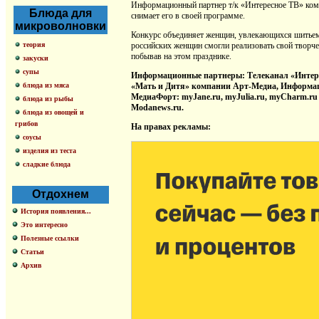
Информационный партнер т/к «Интересное ТВ» комп
Блюда для
снимает его в своей программе.
микроволновки
Конкурс объединяет женщин, увлекающихся шитьем,
теория
российских женщин смогли реализовать свой творчес
побывав на этом празднике.
закуски
супы
Информационные партнеры: Телеканал «Интере
блюда из мяса
«Мать и Дитя» компании Арт-Медиа, Информац
МедиаФорт: myJane.ru, myJulia.ru, myCharm.ru 
блюда из рыбы
Modanews.ru.
блюда из овощей и
грибов
На правах рекламы:
соусы
изделия из теста
сладкие блюда
Отдохнем
История появления...
Это интересно
Полезные ссылки
Статьи
Архив