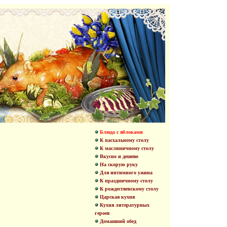
Блюда с яблоками
К пасхальному столу
К маслиничному столу
Вкусно и дешево
На скорую руку
Для интимного ужина
К праздничному столу
К рождественскому столу
Царская кухня
Кухня литературных
героев
Домашний обед