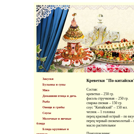
Закуски
Креветки "По-китайски"
Бульоны и супы
Состав:
Мясо
креветки – 250 гр.
Домашняя птица и дичь
фасоль стручковая – 250 гр.
Рыба
спаржа свежая – 150 гр.
соус "Китайский" – 150 мл.
Овощи и грибы
чеснок – 1 головка
Соусы
перец красный острый – по вку
Молочные и яичные
перец черный свежемолотый – 
блюда
масло растительное
Блюда крупяные и
Приготовление:
мучные