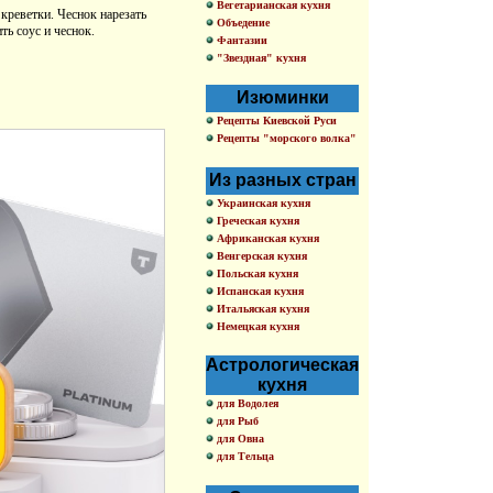
Вегетарианская кухня
 креветки. Чеснок нарезать
Объедение
ть соус и чеснок.
Фантазии
"Звездная" кухня
Изюминки
Рецепты Киевской Руси
Рецепты "морского волка"
Из разных стран
Украинская кухня
Греческая кухня
Африканская кухня
Венгерская кухня
Польская кухня
Испанская кухня
Итальяская кухня
Немецкая кухня
Астрологическая
кухня
для Водолея
для Рыб
для Овна
для Тельца