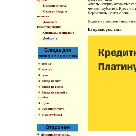
Фасоль и спаржу отварить в сол
Изделия из теста
мелкими кубиками. Креветки, ф
Сладкие блюда и
Перемешать и снять с огня.
напитки
Подавать с рисовой лапшой ил
Домашнее
консервирование
На правах рекламы:
Специальное питание
Добавить
Блюда для
микроволновки
теория
закуски
супы
блюда из мяса
блюда из рыбы
блюда из овощей и
грибов
соусы
изделия из теста
сладкие блюда
Отдохнем
История появления...