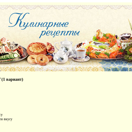
(1 вариант)
су
по вкусу